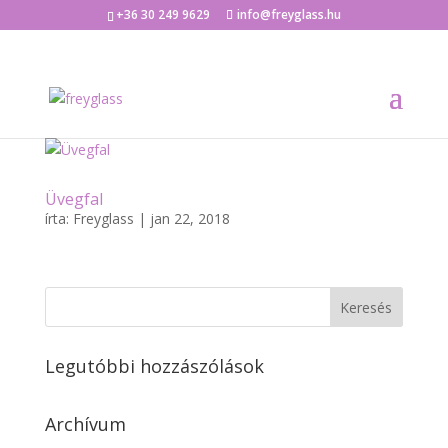
+36 30 249 9629
info@freyglass.hu
Üvegfal
írta:
Freyglass
|
jan 22, 2018
Legutóbbi hozzászólások
Archívum